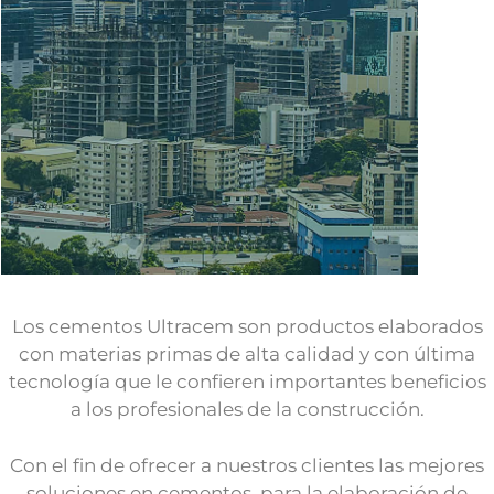
BIENVENIDO
Los cementos Ultracem son productos elaborados
C
con materias primas de alta calidad
y con última
tecnología que le confieren importantes beneficios
A ULTRACEM PANAMÁ
a los profesionales de la construcción.
Con el fin de ofrecer a nuestros clientes las mejores
soluciones en cementos, para la elaboración de