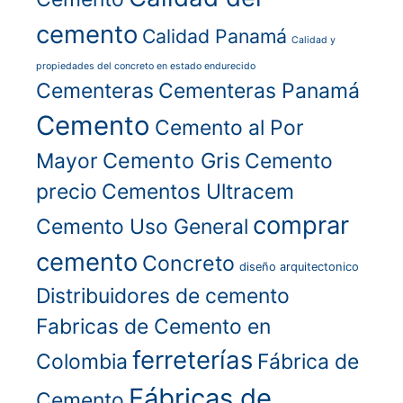
cemento
Calidad Panamá
Calidad y
propiedades del concreto en estado endurecido
Cementeras
Cementeras Panamá
Cemento
Cemento al Por
Cemento Gris
Mayor
Cemento
precio
Cementos Ultracem
comprar
Cemento Uso General
cemento
Concreto
diseño arquitectonico
Distribuidores de cemento
Fabricas de Cemento en
ferreterías
Colombia
Fábrica de
Fábricas de
Cemento