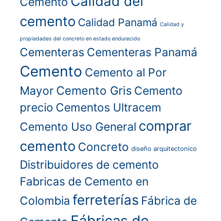
Calidad del
Cemento
cemento
Calidad Panamá
Calidad y
propiedades del concreto en estado endurecido
Cementeras
Cementeras Panamá
Cemento
Cemento al Por
Cemento Gris
Mayor
Cemento
precio
Cementos Ultracem
comprar
Cemento Uso General
cemento
Concreto
diseño arquitectonico
Distribuidores de cemento
Fabricas de Cemento en
ferreterías
Colombia
Fábrica de
Fábricas de