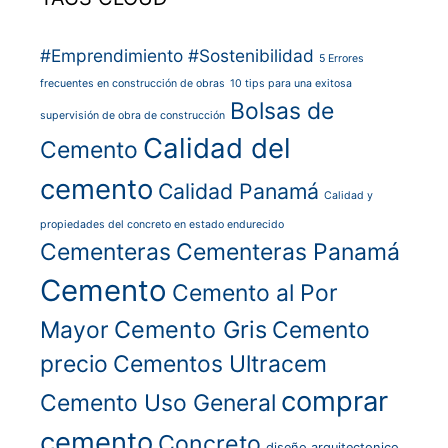
#Emprendimiento
#Sostenibilidad
5 Errores
frecuentes en construcción de obras
10 tips para una exitosa
Bolsas de
supervisión de obra de construcción
Calidad del
Cemento
cemento
Calidad Panamá
Calidad y
propiedades del concreto en estado endurecido
Cementeras
Cementeras Panamá
Cemento
Cemento al Por
Cemento Gris
Mayor
Cemento
precio
Cementos Ultracem
comprar
Cemento Uso General
cemento
Concreto
diseño arquitectonico