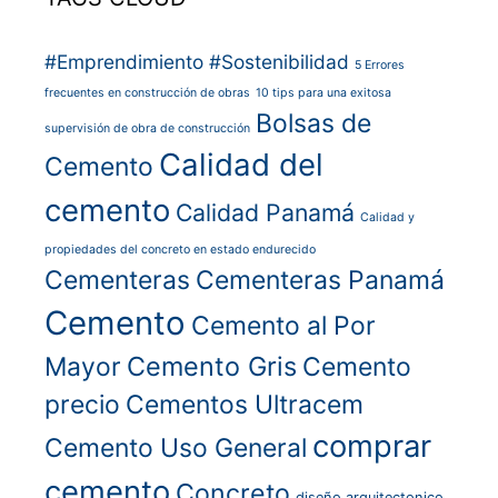
#Emprendimiento
#Sostenibilidad
5 Errores
frecuentes en construcción de obras
10 tips para una exitosa
Bolsas de
supervisión de obra de construcción
Calidad del
Cemento
cemento
Calidad Panamá
Calidad y
propiedades del concreto en estado endurecido
Cementeras
Cementeras Panamá
Cemento
Cemento al Por
Cemento Gris
Mayor
Cemento
precio
Cementos Ultracem
comprar
Cemento Uso General
cemento
Concreto
diseño arquitectonico