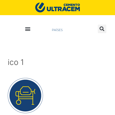
PAÍSES
ico 1