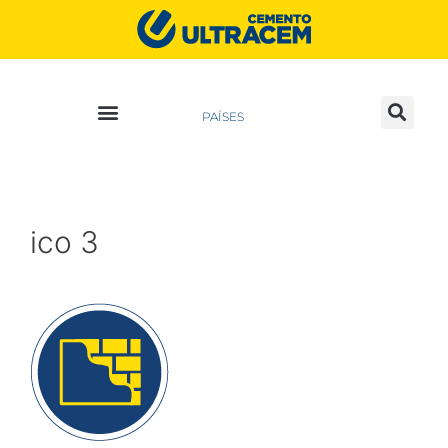
PAÍSES
ico 3