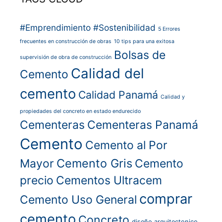
#Emprendimiento
#Sostenibilidad
5 Errores
frecuentes en construcción de obras
10 tips para una exitosa
Bolsas de
supervisión de obra de construcción
Calidad del
Cemento
cemento
Calidad Panamá
Calidad y
propiedades del concreto en estado endurecido
Cementeras
Cementeras Panamá
Cemento
Cemento al Por
Cemento Gris
Mayor
Cemento
precio
Cementos Ultracem
comprar
Cemento Uso General
cemento
Concreto
diseño arquitectonico