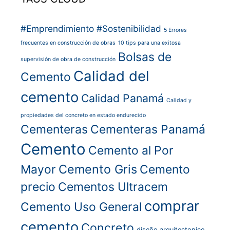
#Emprendimiento
#Sostenibilidad
5 Errores
frecuentes en construcción de obras
10 tips para una exitosa
Bolsas de
supervisión de obra de construcción
Calidad del
Cemento
cemento
Calidad Panamá
Calidad y
propiedades del concreto en estado endurecido
Cementeras
Cementeras Panamá
Cemento
Cemento al Por
Cemento Gris
Mayor
Cemento
precio
Cementos Ultracem
comprar
Cemento Uso General
cemento
Concreto
diseño arquitectonico